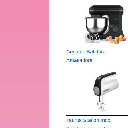
Cecotec Batidora
Amasadora
Cecomixer Merengue
5L 1200 Black
Taurus Station Inox