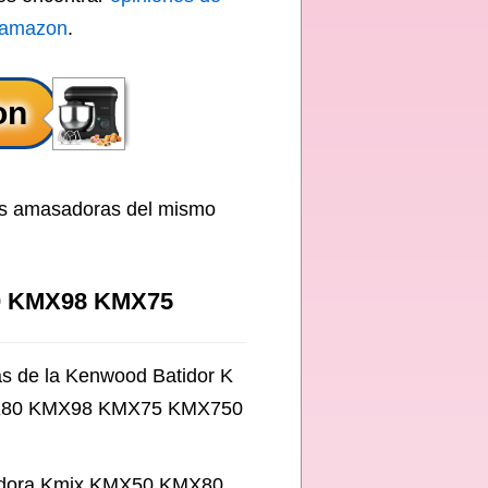
 amazon
.
más amasadoras del mismo
80 KMX98 KMX75
cas de la Kenwood Batidor K
MX80 KMX98 KMX75 KMX750
sadora Kmix KMX50 KMX80