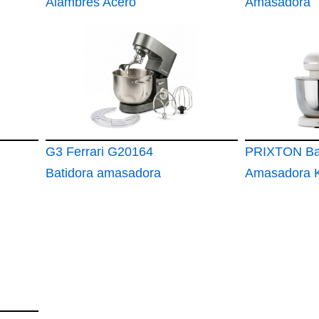
Alambres Acero
Amasadora
Crema Amasadora
Cecomixer 
Kmix KMX50 KMX80
5L 1200 Ice
KMX98 KMX75
Black
G3 Ferrari G20164
PRIXTON Ba
Batidora amasadora
Amasadora 
8 L, 1800 W
para Reposte