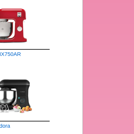
MX750AR
tchen
x
dora