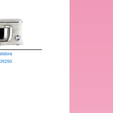
Merengue
-Cream
tidora
KR250
ría