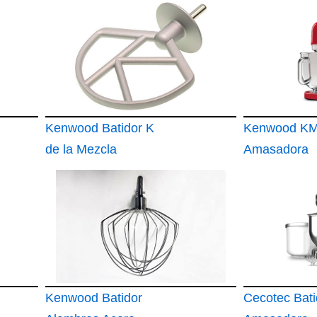
Kenwood Batidor K
Kenwood K
de la Mezcla
Amasadora
Amasadora Kmix
planetaria Ki
KMX50 KMX80
Machine kMi
KMX98 KMX75
KMX750 Kmx
Kenwood Batidor
Cecotec Bati