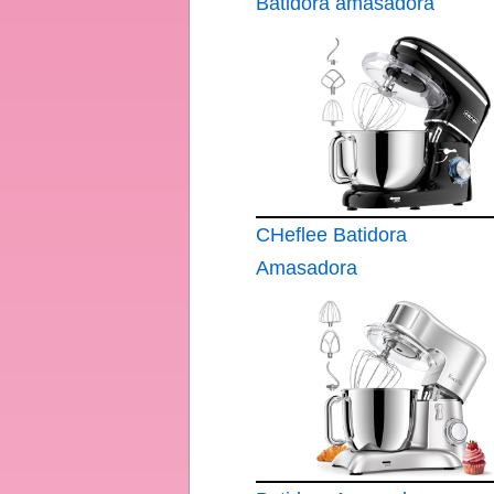
Batidora amasadora
de repostería
CHeflee Batidora
Amasadora
Profesional