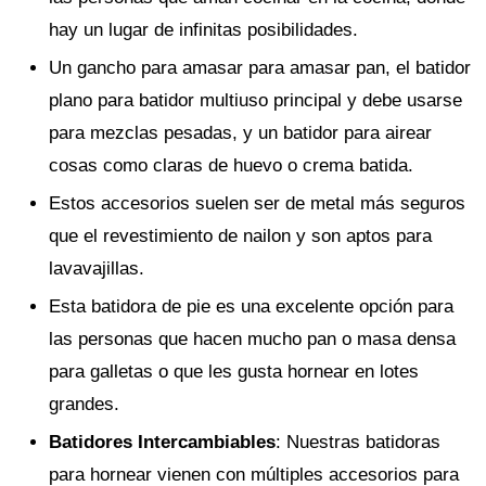
hay un lugar de infinitas posibilidades.
Un gancho para amasar para amasar pan, el batidor
plano para batidor multiuso principal y debe usarse
para mezclas pesadas, y un batidor para airear
cosas como claras de huevo o crema batida.
Estos accesorios suelen ser de metal más seguros
que el revestimiento de nailon y son aptos para
lavavajillas.
Esta batidora de pie es una excelente opción para
las personas que hacen mucho pan o masa densa
para galletas o que les gusta hornear en lotes
grandes.
Batidores Intercambiables
: Nuestras batidoras
para hornear vienen con múltiples accesorios para