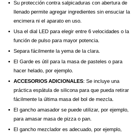
Su protección contra salpicaduras con abertura de
llenado permite agregar ingredientes sin ensuciar la
encimera ni el aparato en uso.
Usa el dial LED para elegir entre 6 velocidades o la
función de pulso para mayor potencia.
Separa fácilmente la yema de la clara.
El Garde es útil para la masa de pasteles o para
hacer helado, por ejemplo.
ACCESORIOS ADICIONALES
: Se incluye una
práctica espátula de silicona para que pueda retirar
fácilmente la última masa del bol de mezcla.
El gancho amasador se puede utilizar, por ejemplo,
para amasar masa de pizza o pan.
El gancho mezclador es adecuado, por ejemplo,