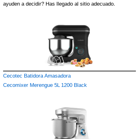
ayuden a decidir? Has llegado al sitio adecuado.
Cecotec Batidora Amasadora
Cecomixer Merengue 5L 1200 Black