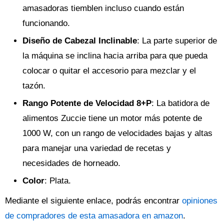
amasadoras tiemblen incluso cuando están
funcionando.
Diseño de Cabezal Inclinable
: La parte superior de
la máquina se inclina hacia arriba para que pueda
colocar o quitar el accesorio para mezclar y el
tazón.
Rango Potente de Velocidad 8+P
: La batidora de
alimentos Zuccie tiene un motor más potente de
1000 W, con un rango de velocidades bajas y altas
para manejar una variedad de recetas y
necesidades de horneado.
Color
: Plata.
Mediante el siguiente enlace, podrás encontrar
opiniones
de compradores de esta amasadora en amazon
.