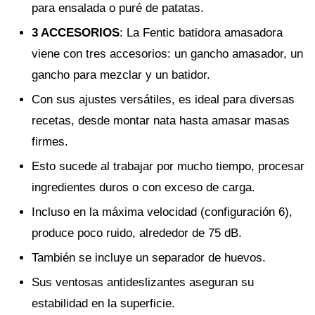
para ensalada o puré de patatas.
3 ACCESORIOS
: La Fentic batidora amasadora
viene con tres accesorios: un gancho amasador, un
gancho para mezclar y un batidor.
Con sus ajustes versátiles, es ideal para diversas
recetas, desde montar nata hasta amasar masas
firmes.
Esto sucede al trabajar por mucho tiempo, procesar
ingredientes duros o con exceso de carga.
Incluso en la máxima velocidad (configuración 6),
produce poco ruido, alrededor de 75 dB.
También se incluye un separador de huevos.
Sus ventosas antideslizantes aseguran su
estabilidad en la superficie.