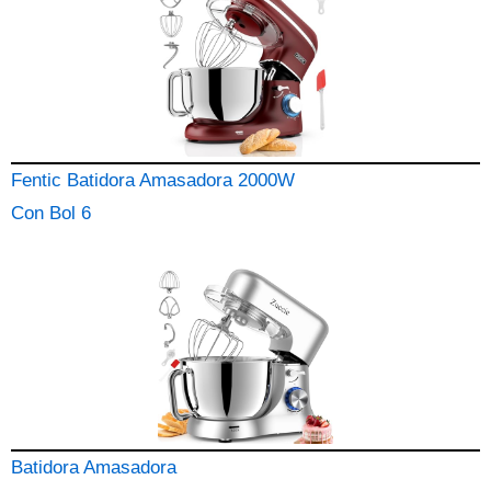
Fentic Batidora Amasadora 2000W
Con Bol 6
Batidora Amasadora