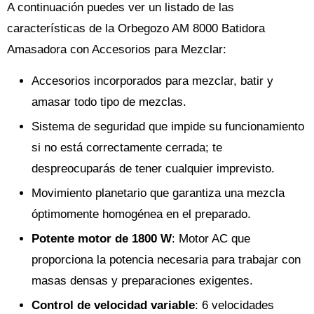
A continuación puedes ver un listado de las
características de la Orbegozo AM 8000 Batidora
Amasadora con Accesorios para Mezclar:
Accesorios incorporados para mezclar, batir y
amasar todo tipo de mezclas.
Sistema de seguridad que impide su funcionamiento
si no está correctamente cerrada; te
despreocuparás de tener cualquier imprevisto.
Movimiento planetario que garantiza una mezcla
óptimomente homogénea en el preparado.
Potente motor de 1800 W
: Motor AC que
proporciona la potencia necesaria para trabajar con
masas densas y preparaciones exigentes.
Control de velocidad variable
: 6 velocidades