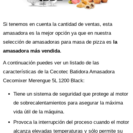
Si tenemos en cuenta la cantidad de ventas, esta
amasadora es la mejor opción ya que en nuestra
selección de amasadoras para masa de pizza es
la
amasadora más vendida
.
A continuación puedes ver un listado de las
características de la Cecotec Batidora Amasadora
Cecomixer Merengue 5L 1200 Black:
Tiene un sistema de seguridad que protege al motor
de sobrecalentamientos para asegurar la máxima
vida útil de la máquina.
Provoca la interrupción del proceso cuando el motor
alcanza elevadas temperaturas y sólo permite su