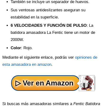
También se incluye un separador de huevos.
Sus ventosas antideslizantes aseguran su
estabilidad en la superficie.
6 VELOCIDADES Y FUNCIÓN DE PULSO
: La
batidora amasadora La Fentic tiene un motor de
2000W.
Color
: Rojo.
Mediante el siguiente enlace, podrás ver
opiniones de
esta amasadora en amazon
.
Si buscas más amasadoras similares a
Fentic Batidora