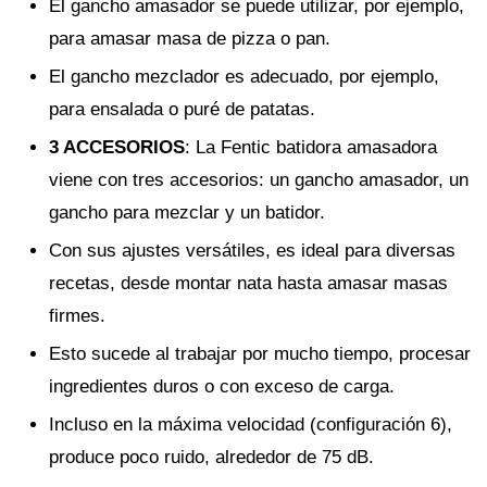
El gancho amasador se puede utilizar, por ejemplo,
para amasar masa de pizza o pan.
El gancho mezclador es adecuado, por ejemplo,
para ensalada o puré de patatas.
3 ACCESORIOS
: La Fentic batidora amasadora
viene con tres accesorios: un gancho amasador, un
gancho para mezclar y un batidor.
Con sus ajustes versátiles, es ideal para diversas
recetas, desde montar nata hasta amasar masas
firmes.
Esto sucede al trabajar por mucho tiempo, procesar
ingredientes duros o con exceso de carga.
Incluso en la máxima velocidad (configuración 6),
produce poco ruido, alrededor de 75 dB.