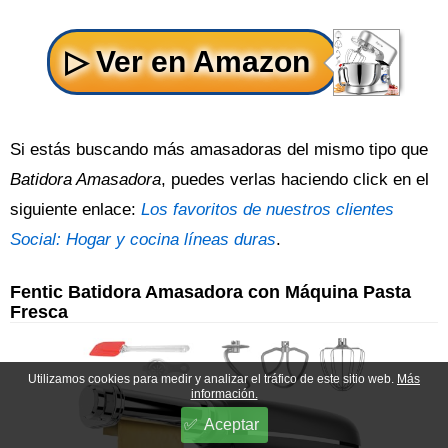
Si estás buscando más amasadoras del mismo tipo que
Batidora Amasadora
, puedes verlas haciendo click en el
siguiente enlace:
Los favoritos de nuestros clientes
Social: Hogar y cocina líneas duras
.
Fentic Batidora Amasadora con Máquina Pasta
Fresca
Utilizamos cookies para medir y analizar el tráfico de este sitio web.
Más
información.
Aceptar