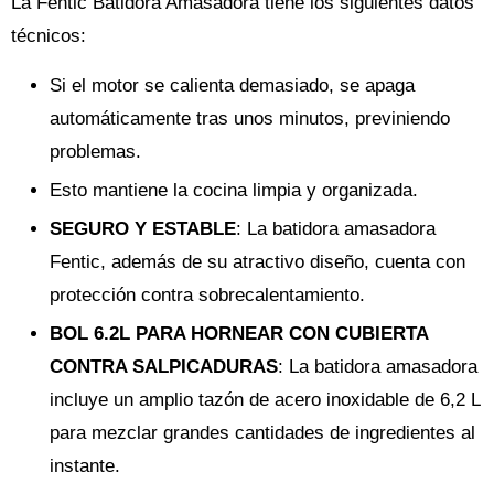
La Fentic Batidora Amasadora tiene los siguientes datos
técnicos:
Si el motor se calienta demasiado, se apaga
automáticamente tras unos minutos, previniendo
problemas.
Esto mantiene la cocina limpia y organizada.
SEGURO Y ESTABLE
: La batidora amasadora
Fentic, además de su atractivo diseño, cuenta con
protección contra sobrecalentamiento.
BOL 6.2L PARA HORNEAR CON CUBIERTA
CONTRA SALPICADURAS
: La batidora amasadora
incluye un amplio tazón de acero inoxidable de 6,2 L
para mezclar grandes cantidades de ingredientes al
instante.